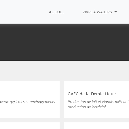
ACCUEIL
VIVRE À WALLERS
GAEC de la Demie Lieue
ravaux agricoles et aménagements
Production de lait et viande, méthani
production d’électricité