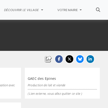
DÉCOUVRIR LE VILLAGE
VOTRE MAIRIE
GAEC des Epines
sation avec
Production de lait et viande
( Lien externe, vous allez quitter ce site )