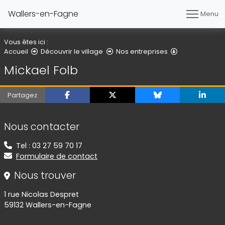
Wallers-en-Fagne
Menu
Vous êtes ici :
Mickael Folb
Accueil
Découvrir le village
Nos entreprises
Mickael Folb
Partagez
Informations de contact
Nous contacter
Tel : 03 27 59 70 17
Formulaire de contact
Nous trouver
1 rue Nicolas Despret
59132 Wallers-en-Fagne